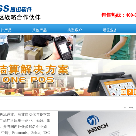
销售热线：
400-
硬件产品
其他产品
典型客户
增值业务
2
1
售流通业、商业自动化与餐饮娱
产品广泛应用于商业、金融、邮
。并与国内外众多知名企业如
崎、Printtronix、Zebra、TSC