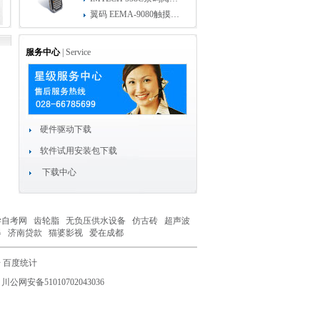
翼码 EEMA-9080触摸屏终端
服务中心
| Service
硬件驱动下载
软件试用安装包下载
下载中心
学自考网
齿轮脂
无负压供水设备
仿古砖
超声波
器
济南贷款
猫婆影视
爱在成都
号
百度统计
川公网安备51010702043036