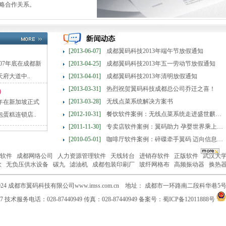
略合作关系。
[2013-06-07]
成都翼码科技2013年端午节放假通知
07年底在成都新
[2013-04-25]
成都翼码科技2013年五一劳动节放假通知
府大道中..
[2013-04-01]
成都翼码科技2013年清明放假通知
[2013-03-31]
热烈祝贺翼码科技成都总公司乔迁之喜！
）
[2013-03-28]
无线点菜系统解决方案书
000年在新加坡正式
[2012-10-31]
餐饮软件案例：无线点菜系统走进盛世麒麟餐饮
蛋糕连锁店..
[2011-11-30]
专卖店软件案例：翼码助力 孕婴世界乘上高效管
[2010-05-01]
咖啡厅软件案例：碎碟牵手翼码 迈向信息化管理
软件
成都网络公司
人力资源管理软件
天线转台
进销存软件
正版软件
武汉大
款
无负压供水设备
碳九
滤油机
成都包装印刷厂
玻纤网格布
高频振动器
换热
-2024 成都市翼码科技有限公司www.imss.com.cn
地址：
成都市一环路南二段科华巷5
7
技术服务电话：028-87440949
传真：028-87440949
备案号：
蜀ICP备12011888号