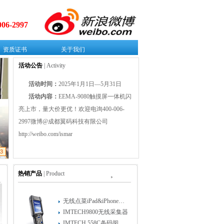
006-2997
资质证书
关于我们
活动公告
| Activity
活动时间：
2025年1月1日—5月31日
活动内容：
EEMA-9080触摸屏一体机闪
亮上市，量大价更优！欢迎电询400-006-
2997微博@成都翼码科技有限公司
http://weibo.com/ismar
3
热销产品
| Product
无线点菜iPad&iPhone&iTouch版
IMTECH9800无线采集器
IMTECH 558C条码阅读器