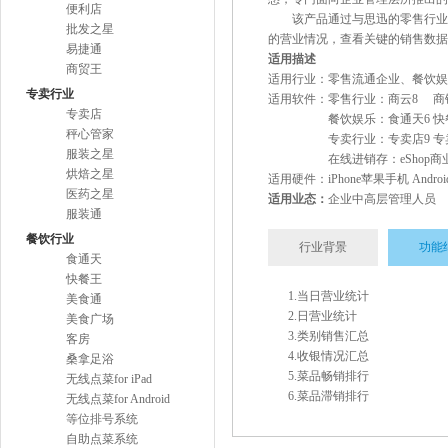
便利店
该产品通过与思迅的零售行业、
批发之星
的营业情况，查看关键的销售数
易捷通
适用描述
商贸王
适用行业：零售流通企业、餐饮娱
专卖行业
适用软件：零售行业：商云8 商
专卖店
餐饮娱乐：食通天6 快餐王
秤心管家
专卖行业：专卖店9 专卖店8
服装之星
在线进销存：eShop商业4 e
烘焙之星
适用硬件：iPhone苹果手机 Andr
医药之星
适用业态：
企业中高层管理人员
服装通
餐饮行业
行业背景
功能
食通天
快餐王
1.当日营业统计
美食通
2.日营业统计
美食广场
3.类别销售汇总
客房
4.收银情况汇总
桑拿足浴
5.菜品畅销排行
无线点菜for iPad
6.菜品滞销排行
无线点菜for Android
等位排号系统
自助点菜系统