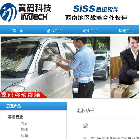
首 页
思迅产品
硬件产品
其他产品
思迅产品
老板助手
零售行业
商云
商锐
商鼎
惑，专门面向企业管理层所推出的