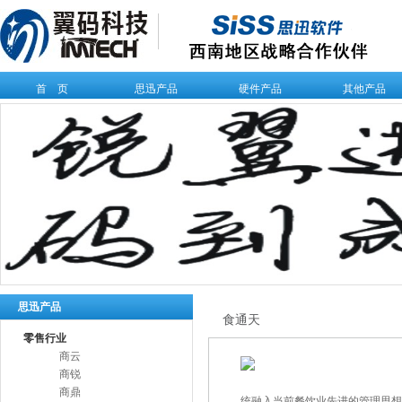
首 页
思迅产品
硬件产品
其他产品
思迅产品
食通天
零售行业
商云
商锐
商鼎
统融入当前餐饮业先进的管理思想