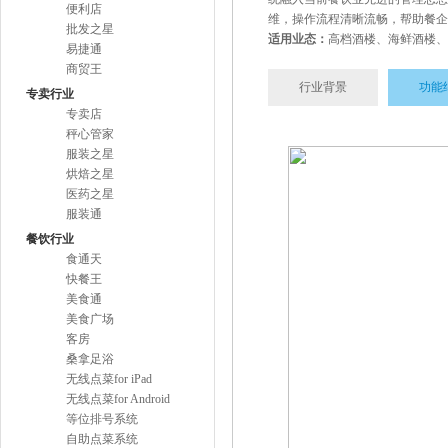
便利店
维，操作流程清晰流畅，帮助餐企
批发之星
适用业态：
高档酒楼、海鲜酒楼、
易捷通
商贸王
行业背景
功能
专卖行业
专卖店
秤心管家
服装之星
烘焙之星
医药之星
服装通
餐饮行业
食通天
快餐王
美食通
美食广场
客房
桑拿足浴
无线点菜for iPad
无线点菜for Android
等位排号系统
自助点菜系统