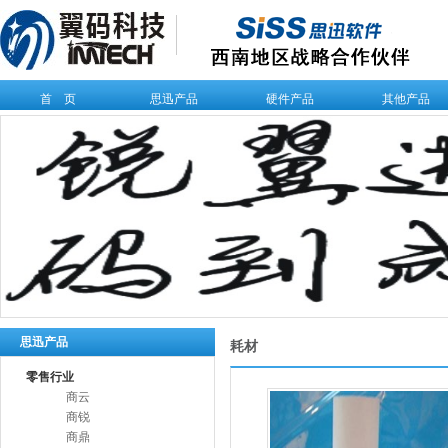
首 页
思迅产品
硬件产品
其他产品
思迅产品
耗材
零售行业
商云
商锐
商鼎