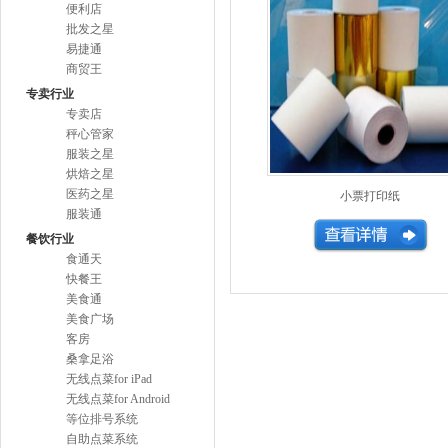
便利店
批发之星
易捷通
商贸王
专卖行业
专卖店
秤心管家
服装之星
烘焙之星
医药之星
小票打印纸
服装通
餐饮行业
食通天
快餐王
美食通
美食广场
客房
桑拿足浴
无线点菜for iPad
无线点菜for Android
等位排号系统
自助点菜系统