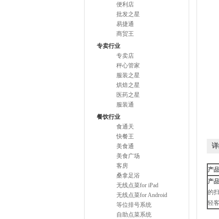
便利店
批发之星
易捷通
商贸王
专卖行业
专卖店
秤心管家
服装之星
烘焙之星
医药之星
服装通
餐饮行业
食通天
快餐王
详
美食通
美食广场
客房
产品型
桑拿足浴
产
无线点菜for iPad
的扫
无线点菜for Android
轻客
等位排号系统
自助点菜系统