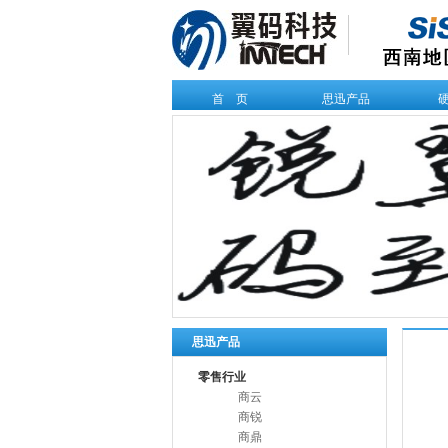
首 页
思迅产品
思迅产品
零售行业
商云
商锐
商鼎