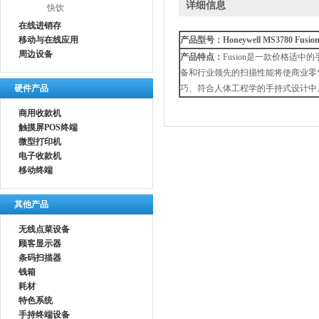
详细信息
快饮
在线进销存
移动与在线应用
产品型号：Honeywell MS3780 Fusio
周边设备
产品特点：
Fusion是一款价格适
备和行业领先的扫描性能将使商业零售
硬件产品
巧、符合人体工程学的手持式设计中
商用收款机
触摸屏POS终端
微型打印机
电子收款机
移动终端
其他产品
无线点菜设备
顾客显示器
条码扫描器
钱箱
耗材
特色系统
手持终端设备