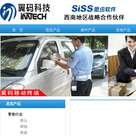
首 页
思迅产品
硬件产品
其他产品
思迅产品
零售行业
商云
商锐
商鼎