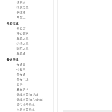
便利店
批发之星
易捷通
商贸王
专卖行业
专卖店
秤心管家
服装之星
烘焙之星
医药之星
服装通
餐饮行业
食通天
快餐王
美食通
美食广场
客房
桑拿足浴
无线点菜for iPad
无线点菜for Android
等位排号系统
自助点菜系统