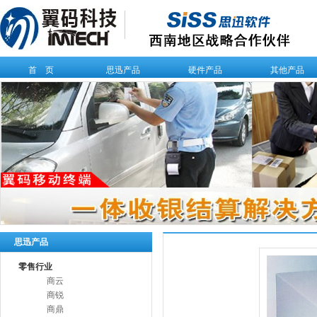
首 页
思迅产品
硬件产品
其他产品
思迅产品
零售行业
商云
商锐
商鼎