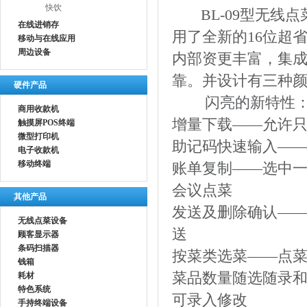
快饮
BL-09型无线点
在线进销存
用了全新的16位超省
移动与在线应用
周边设备
内部资更丰富，集
靠。并设计有三种
硬件产品
闪亮的新特性
商用收款机
增量下载——允许
触摸屏POS终端
微型打印机
助记码快速输入——鱼
电子收款机
移动终端
账单复制——选中
会议点菜
其他产品
发送及删除确认—
无线点菜设备
送
顾客显示器
条码扫描器
按菜类选菜——点菜
钱箱
菜品数量随选随录
耗材
特色系统
可录入修改
手持终端设备