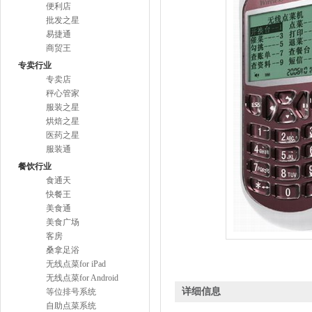
便利店
批发之星
易捷通
商贸王
专卖行业
专卖店
秤心管家
服装之星
烘焙之星
医药之星
服装通
餐饮行业
食通天
快餐王
美食通
美食广场
客房
桑拿足浴
无线点菜for iPad
无线点菜for Android
详细信息
等位排号系统
自助点菜系统