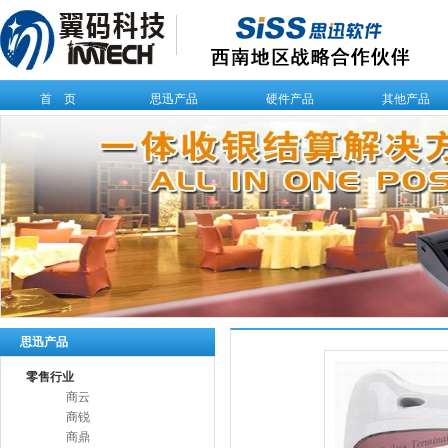
首 页
思迅产品
硬件产品
其他产品
思迅产品
零售行业
商云
商锐
商鼎