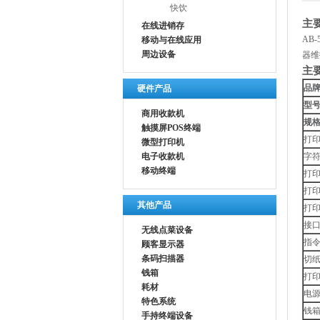
快饮
主
在线进销存
AB
移动与在线应用
周边设备
器维
主
品
硬件产品
型
商用收款机
规
触摸屏POS终端
打
微型打印机
电子收款机
字
移动终端
打
打
其他产品
打
接
无线点菜设备
指
顾客显示器
条码扫描器
切
钱箱
打
耗材
电
特色系统
钱
手持终端设备