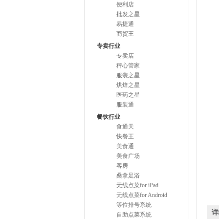
便利店
批发之星
易捷通
商贸王
专卖行业
专卖店
秤心管家
服装之星
烘焙之星
医药之星
服装通
餐饮行业
食通天
快餐王
美食通
美食广场
客房
桑拿足浴
无线点菜for iPad
无线点菜for Android
等位排号系统
详
自助点菜系统