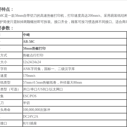
要特点：
-58C是一款58mm自带切刀的高速热敏打印机，打印速度高达200mm/s。采用易装
护简便只需卸掉两颗螺丝即可拆装。接口齐全，顾客可按习惯选择不同接口。适合商
要参数：
牌
中崎
号
AB-58C
格
58mm热敏打印
印方式
热敏点行打印
符大小
12x24/24x24
印字符
ANK字符集，国标一、二级汉字库
印速度
170mm/s
印纸类型
57mm±0.5mm热敏纸卷，外径最大80mm
口类型（可选）
并口/串口/USB口/以太网口
令集
ESC/POS
纸刀
半切
印头寿命
100,000,000次脉冲
源
DC24V,2A
箱接口
RJ11插座