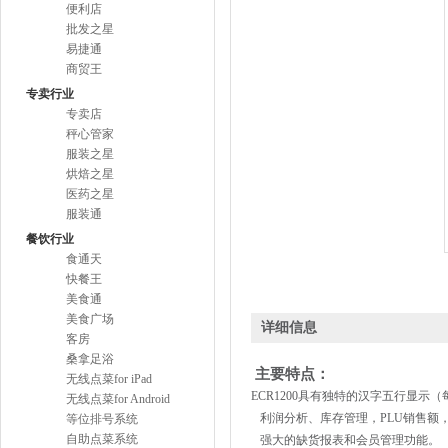
便利店
批发之星
易捷通
商贸王
专卖行业
专卖店
秤心管家
服装之星
烘焙之星
医药之星
服装通
餐饮行业
食通天
快餐王
美食通
美食广场
详细信息
客房
桑拿足浴
主要特点：
无线点菜for iPad
ECR1200具有独特的汉字五行显示（
无线点菜for Android
利润分析、库存管理，PLU销售额
等位排号系统
自助点菜系统
强大的缺货报表和会员管理功能。