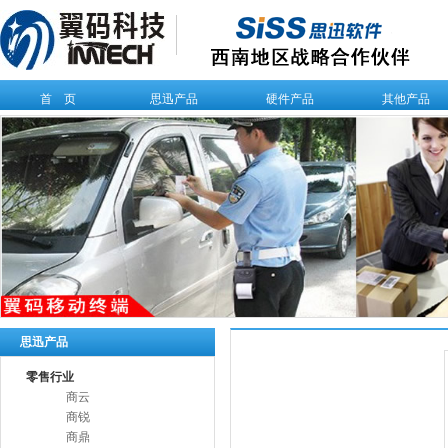
首 页
思迅产品
硬件产品
其他产品
思迅产品
零售行业
商云
商锐
商鼎