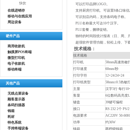
快饮
可以打印品牌LOGO。
在线进销存
支持厨房打印机、可设置8条口味信
移动与在线应用
可识别店内码，支持条码电子称。
周边设备
PLU名称最大可达10个汉字。
PLU套餐，捆绑促销。
硬件产品
独特的时间段统计报表（日、周、
超强软件管理功能，轻松上传、下
商用收款机
技术规格：
触摸屏POS终端
技术规格
微型打印机
打印机
58mm高速热敏
电子收款机
打印速度
60mm/秒
移动终端
打印字符
12×24/24×24
打印纸类型
58mm±0.5热
其他产品
主显
汉字5行 每行1
无线点菜设备
客显
6位数码高亮度L
顾客显示器
键盘
39键可编程
条码扫描器
接口
RS 232 2个 PS/
钱箱
电源要求
AC220V 50-60H
耗材
功率
约36W
特色系统
手持终端设备
钱箱
两档锁钱箱