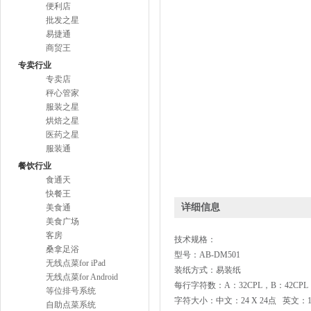
便利店
批发之星
易捷通
商贸王
专卖行业
专卖店
秤心管家
服装之星
烘焙之星
医药之星
服装通
餐饮行业
食通天
快餐王
详细信息
美食通
美食广场
客房
技术规格：
桑拿足浴
型号：
AB-DM501
无线点菜for iPad
装纸方式：易装纸
无线点菜for Android
每行字符数：
A
：
32CPL
，
B
：
42CPL
等位排号系统
字符大小：
中文
：24
X 24
点
英文
：1
自助点菜系统