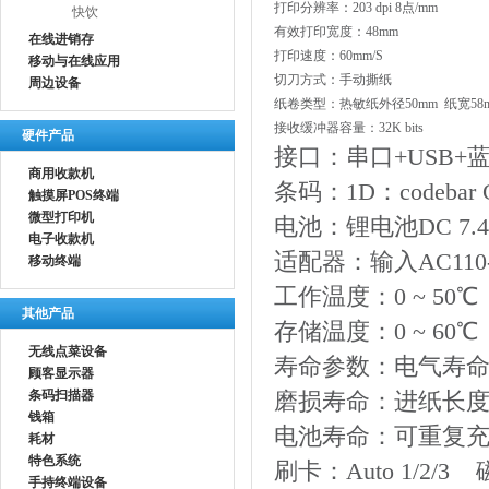
打印分辨率：
203 dpi 8
点
/mm
快饮
有效打印宽度：
48mm
在线进销存
打印速度：
60mm/S
移动与在线应用
切刀方式：手动撕纸
周边设备
纸卷类型：热敏纸
外径
50mm
纸宽
58
接收缓冲器容量：
32K bits
硬件产品
接口：串口+
USB+
商用收款机
条码：
1D
：
codebar
触摸屏POS终端
微型打印机
电池：锂电池
DC 7
电子收款机
适配器：输入
AC110
移动终端
工作温度：
0 ~ 50
℃
其他产品
存储温度：
0 ~ 60
℃
无线点菜设备
寿命参数：电气寿
顾客显示器
条码扫描器
磨损寿命：进纸长
钱箱
电池寿命：可重复
耗材
特色系统
刷卡：
Auto 1/2
手持终端设备