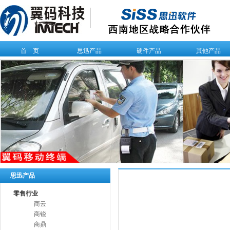
首 页
思迅产品
硬件产品
其他产品
思迅产品
零售行业
商云
商锐
商鼎