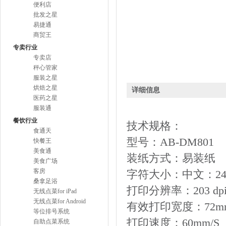
便利店
批发之星
易捷通
商贸王
专卖行业
专卖店
秤心管家
服装之星
烘焙之星
详细信息
医药之星
服装通
餐饮行业
技术规格：
食通天
型号：
AB-DM801
快餐王
美食通
装纸方式：易装纸
美食广场
客房
字符大小：
中文
：2
桑拿足浴
打印分辨率：
203 dp
无线点菜for iPad
无线点菜for Android
有效打印宽度：
72m
等位排号系统
打印速度：
60mm/S
自助点菜系统