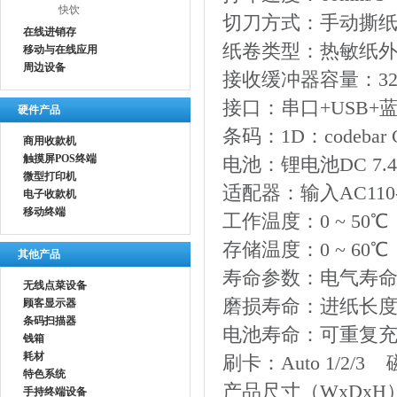
快饮
切刀方式：手动撕
在线进销存
纸卷类型：热敏纸
移动与在线应用
周边设备
接收缓冲器容量：
32
接口：串口+
USB+
硬件产品
条码：
1D
：
codebar
商用收款机
触摸屏POS终端
电池：锂电池
DC 7
微型打印机
适配器：输入
AC110
电子收款机
移动终端
工作温度：
0 ~ 50
℃
存储温度：
0 ~ 60
℃
其他产品
寿命参数：电气寿
无线点菜设备
磨损寿命：进纸长
顾客显示器
条码扫描器
电池寿命：可重复
钱箱
耗材
刷卡：
Auto 1/2
特色系统
产品尺寸（
WxDxH
手持终端设备